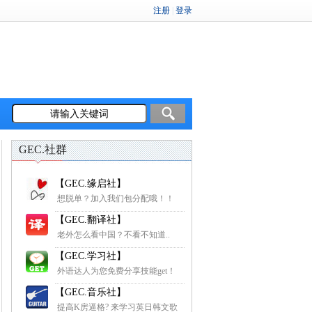
GEC.社群
【GEC.缘启社】
想脱单？加入我们包分配哦！！
【GEC.翻译社】
老外怎么看中国？不看不知道..
【GEC.学习社】
外语达人为您免费分享技能get！
【GEC.音乐社】
提高K房逼格? 来学习英日韩文歌