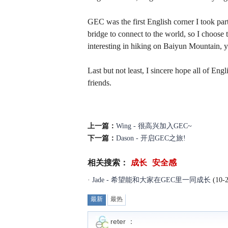
GEC was the first English corner I took par
bridge to connect to the world, so I choose
interesting in hiking on Baiyun Mountain, 
Last but not least, I sincere hope all of En
friends.
上一篇：
Wing - 很高兴加入GEC~
下一篇：
Dason - 开启GEC之旅!
相关搜索：
成长
安全感
·
Jade - 希望能和大家在GEC里一同成长
(10-