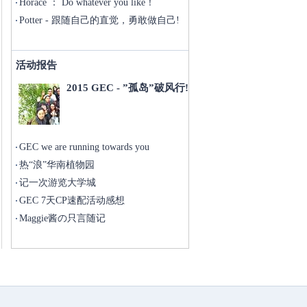
you!
Horace ： Do whatever you like！
Potter - 跟随自己的直觉，勇敢做自己!
活动报告
2015 GEC - ”孤岛”破风行!
GEC we are running towards you
热“浪”华南植物园
记一次游览大学城
GEC 7天CP速配活动感想
Maggie酱の只言随记