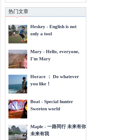
热门文章
Heskey - English is not
only a tool
Mary - Hello, everyone,
I’m Mary
Horace ： Do whatever
you like！
Boat - Special hunter
Sweeten world
Maple - 一路同行 未来有你
未来有我