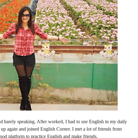
nd barely speaking. After worked, I had to use English in my daily
it up again and joined English Corner. I met a lot of friends from
good platform to practice English and make friends.