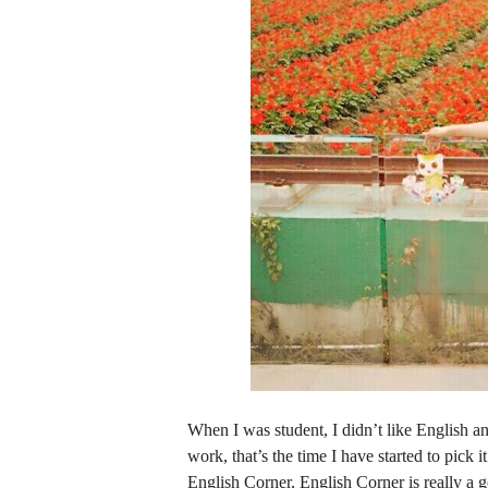
When I was student, I didn’t like English a
work, that’s the time I have started to pick 
English Corner, English Corner is really a 