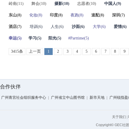
岭南(11)
舞会(10)
摄影(10)
志愿者(10)
中国人(9)
东山(8)
化妆(8)
印度(8)
夜跑(8)
速配(8)
深圳(7)
酒店(7)
培训(6)
人生(6)
沙面(6)
大学(6)
爱情(6)
幸运(5)
学习(5)
阳光(5)
#Parttime(5)
3415条
上一页
1
2
3
4
5
6
7
8
9
合作伙伴
广州青宫社会组织服务中心
|
广州省立中山图书馆
|
新市天地
|
广州锐指盈
关于我们
|
Copyright© GEC社