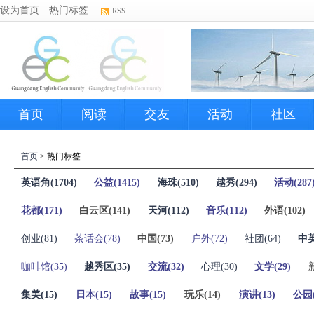
设为首页
热门标签
RSS
首页
阅读
交友
活动
社区
首页
>
热门标签
英语角(1704)
公益(1415)
海珠(510)
越秀(294)
活动(287
花都(171)
白云区(141)
天河(112)
音乐(112)
外语(102)
创业(81)
茶话会(78)
中国(73)
户外(72)
社团(64)
中英
咖啡馆(35)
越秀区(35)
交流(32)
心理(30)
文学(29)
集美(15)
日本(15)
故事(15)
玩乐(14)
演讲(13)
公园(