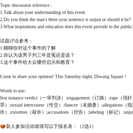
Topic discussion reference :
1.Talk about your understanding of this event
2.Do you think the man's three-year sentence is unjust or should it be?
3.What inspirations and education does this event provide to the public
话题讨论参考：
1.聊聊你对这个事件的了解
2.你认为该男子判三年是冤还是该？
3.这个事件给大众哪些启示和教育？
Come to share your opinion! This Saturday night, Diwang Square !
Words to use:
first instance verdict（一审判决）;engagement（订婚）;rape
罪）;sexual intercourse（性交）;fiancee（未婚妻）;allegations（
诈）;extortion（敲诈）;accusations（控告）;labeling（标记）;un
新人参加活动请填写以下报名表：（2选1）