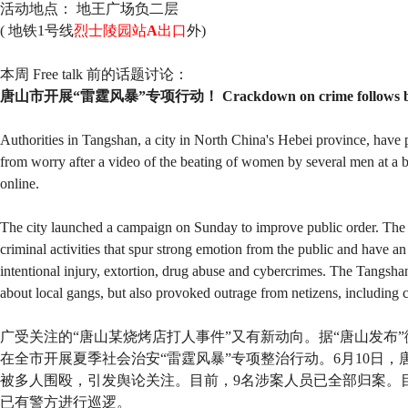
活动地点： 地王广场负二层
(
地铁1号线
烈士陵园站
A
出口
外)
本周 Free talk 前的话题讨论：
唐山市开展“雷霆风暴”专项行动！ Crackdown on crime follows bea
Authorities in Tangshan, a city in North China's Hebei province, have p
from worry after a video of the beating of women by several men at a b
online.
The city launched a campaign on Sunday to improve public order. The m
criminal activities that spur strong emotion from the public and have an
intentional injury, extortion, drug abuse and cybercrimes. The Tangshan
about local gangs, but also provoked outrage from netizens, including ce
广受关注的“唐山某烧烤店打人事件”又有新动向。据“唐山发布”
在全市开展夏季社会治安“雷霆风暴”专项整治行动。6月10日
被多人围殴，引发舆论关注。目前，9名涉案人员已全部归案。
已有警方进行巡逻。