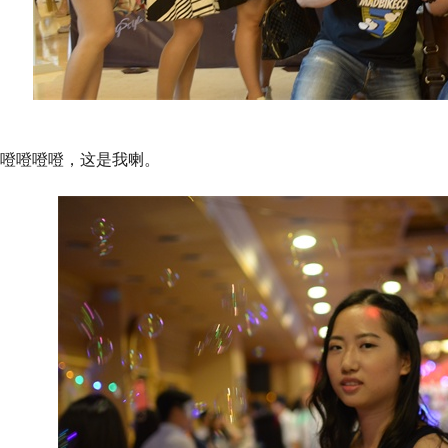
噔噔噔噔，这是我喇。