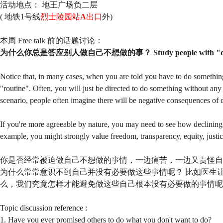
活动地点： 地王广场负二层
(
地铁1号线
烈士陵园站
A
出口
外)
本周 Free talk 前的话题讨论：
为什么你总是答应别人做自己不想做的事？ Study people with "disagree
Notice that, in many cases, when you are told you have to do something,
"routine". Often, you will just be directed to do something without any o
scenario, people often imagine there will be negative consequences of d
If you're more agreeable by nature, you may need to see how declining t
example, you might strongly value freedom, transparency, equity, justice
你是否经常被迫做自己不想做的事情，一边痛苦，一边又责怪自
为什么常常意识不到自己并没有必要做这些事情呢？ 比如医生
么，我们究竟怎样才能避免做这些自己根本没有必要做的事情呢
Topic discussion reference :
1. Have you ever promised others to do what you don't want to do?