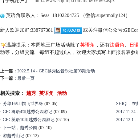
【手机用户】：
http://www.sojump.com/m/5803689.aspx
英语角联系人：Seas -18102204725 （微信:supermolly124）
新人欢迎加群:338767381
或关注微信公众号:GEConl
温馨提示：本周地王广场活动除了
英语角
，还有
法语角
、
日
动等，分组交流，每组不超过8人，欢迎大家填写上面报名表参
上一篇：
2022.5.14 - GEC越秀区音乐社第93期活动
下一篇：
最后一页
相关搜索：
越秀
英语角
活动
·
芳华16组-帽飞世界杯
(07-05)
·
SHIQI 
·
GEC粤语4组越秀公园游记
(07-09)
·
2017.11
·
GEC英语10组越秀公园游记
(07-10)
·
2017.12
·
下一站，越秀公园
(07-10)
·
游越秀山记
(07-12)