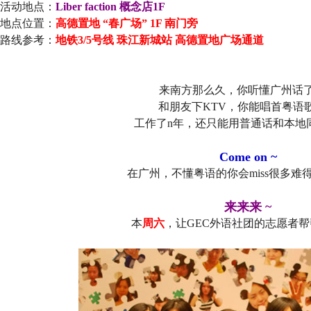
活动地点：
Liber faction 概念店1F
地点位置：
高德置地 “春广场” 1F 南门旁
路线参考：
地铁3/5号线 珠江新城站 高德置地广场通道
来南方那么久，你听懂广州话
和朋友下KTV，你能唱首粤语
工作了n年，还只能用普通话和本地
Come on ~
在广州，不懂粤语的你会miss很多难
来来来 ~
本
周六
，让GEC外语社团的志愿者