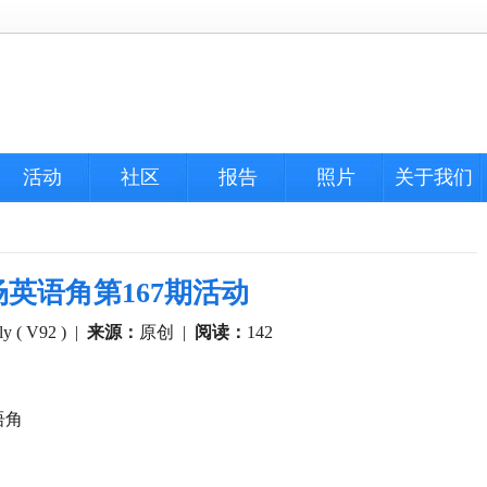
活动
社区
报告
照片
关于我们
珠广场英语角第167期活动
ly ( V92 )
|
来源：
原创
|
阅读：
142
语角