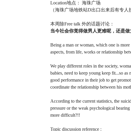
Location地点： 海珠广场
（海珠广场地铁站D出口出来后有专人
本周除Free talk 外的话题讨论：
当今社会你觉得做男人更难呢，还是做
Being a man or woman, which one is more di
aspects, from life, works or relationship b
We play different roles in the society, woma
babies, need to keep young keep fit...so as
good performance in their job to get promo
coordinate the relationship between his mot
According to the current statistics, the suic
pressure or the weak psychological bearing 
more difficult?!!
Topic discussion reference :