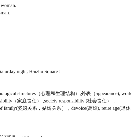
as woman.
woman.
Saturday night, Haizhu Square !
l & biological structures（心理和生理结构）,外表（appearance), work
nsibility（家庭责任） ,society responsibility (社会责任），
both of family(婆媳关系，姑婿关系），devoice(离婚), retire age(退休