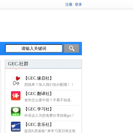
GEC.社群
【GEC.缘启社】
想脱单？加入我们包分配哦！！
【GEC.翻译社】
老外怎么看中国？不看不知道..
【GEC.学习社】
外语达人为您免费分享技能get！
【GEC.音乐社】
提高K房逼格? 来学习英日韩文歌