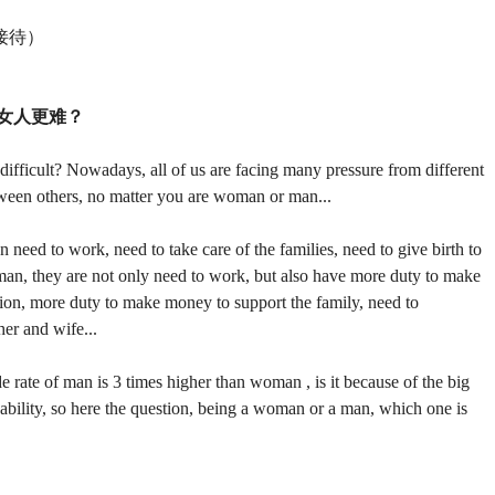
接待）
女人更难？
fficult? Nowadays, all of us are facing many pressure from different
etween others, no matter you are woman or man...
n need to work, need to take care of the families, need to give birth to
 man, they are not only need to work, but also have more duty to make
tion, more duty to make money to support the family, need to
her and wife...
ide rate of man is 3 times higher than woman , is it because of the big
ability, so here the question, being a woman or a man, which one is