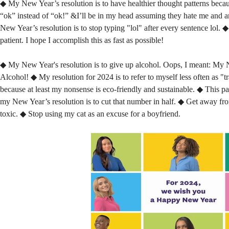
◆ My New Year’s resolution is to have healthier thought patterns beca
“ok” instead of “ok!” &I’ll be in my head assuming they hate me and 
New Year’s resolution is to stop typing "lol" after every sentence lol.
patient. I hope I accomplish this as fast as possible!
◆ My New Year's resolution is to give up alcohol. Oops, I meant: My Ne
Alcohol! ◆ My resolution for 2024 is to refer to myself less often as "
because at least my nonsense is eco-friendly and sustainable. ◆ This pa
my New Year’s resolution is to cut that number in half. ◆ Get away f
toxic. ◆ Stop using my cat as an excuse for a boyfriend.