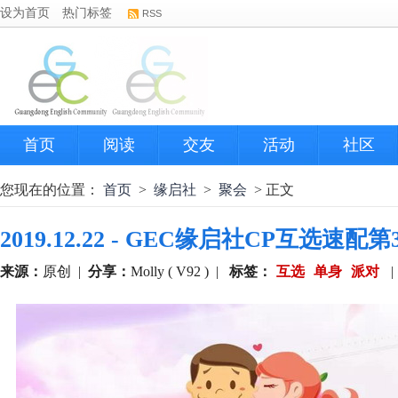
设为首页
热门标签
RSS
首页
阅读
交友
活动
社区
您现在的位置：
首页
>
缘启社
>
聚会
> 正文
2019.12.22 - GEC缘启社CP互选速配
来源：
原创
|
分享：
Molly ( V92 )
|
标签：
互选
单身
派对