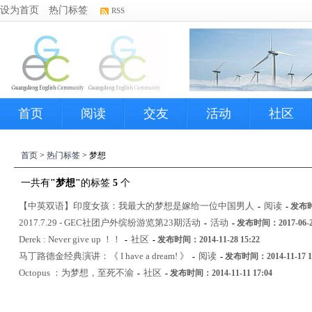
设为首页
热门标签
RSS
首页
阅读
交友
活动
社区
首页
>
热门标签
> 梦想
一共有
"梦想"
的标签
5
个
【中英双语】印度女孩：我最大的梦想是嫁给一位中国男人
阅读
-
-
发布时间
2017.7.29 - GEC社团户外缤纷游览第23期活动
活动
-
-
发布时间：2017-06-28
Derek : Never give up ！！
社区
-
-
发布时间：2014-11-28 15:22
马丁路德金经典演讲：《 I have a dream! 》
阅读
-
-
发布时间：2014-11-17 1
Octopus ：为梦想，至死不渝
社区
-
-
发布时间：2014-11-11 17:04