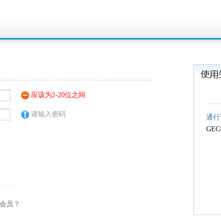
应该为2-20位之间
请输入密码
通行
GE
团会员？