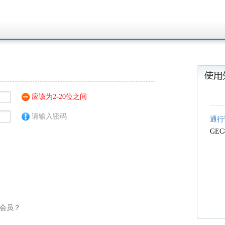
应该为2-20位之间
请输入密码
通行
GE
团会员？