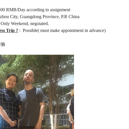
00 RMB/Day according to assignment
hou City, Guangdong Province, P.R China
 Only Weekend, negoiated.
ess Trip ?
: Possible( must make appointment in advance)
经验