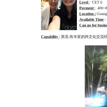
Level
: CET 6
Payment
: 400~8
Location :
Guangz
Available Time
:
Can go for busin
Capability
: 英语,有丰富的跨文化交流