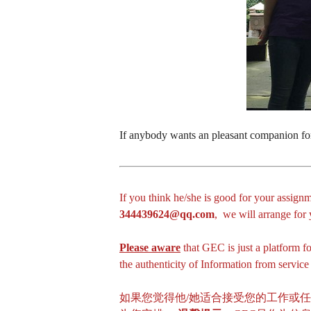
If anybody wants an pleasant companion for a
If you think he/she is good for your assignm
344439624@qq.com
, we will arrange fo
Please aware
that GEC is just a platform f
the authenticity of Information from servic
如果您觉得他/她适合接受您的工作或