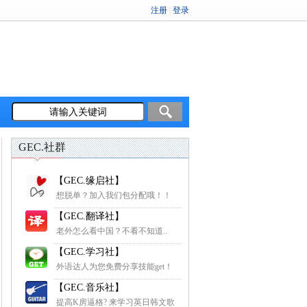
GEC.社群
【GEC.缘启社】
想脱单？加入我们包分配哦！！
【GEC.翻译社】
老外怎么看中国？不看不知道..
【GEC.学习社】
外语达人为您免费分享技能get！
【GEC.音乐社】
提高K房逼格? 来学习英日韩文歌