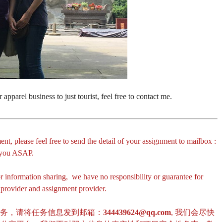
pparel business to just tourist, feel free to contact me.
ent, please feel free to send the detail of your assignment to mailbox :
r you ASAP.
or information sharing, we have no responsibility or guarantee for
e provider and assignment provider.
任务，请将任务信息发到邮箱：
344439624@qq.com
, 我们会尽快