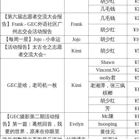
胡少红
¥
几毛钱
¥
【第六届志愿者交流大会报
几毛钱
¥
告】Frank - GEC外语社区广
Frank
胡少红
¥1
州志交会活动报告
【每周一星】Jojo - 小幸运
Jojo
胡少红
¥1
【活动报告】太古仓之志愿
Kimi
胡少红
¥
者交流大会~
Shawn
¥
Vincent.NG
¥
molly君
¥
GEC是啥，老司机一枚
Kimi
老湘潭，张三疯
¥
槟榔
胡少红
¥
芳
¥
Mr.陳
¥
【GEC摄影第二期活动报
告】第一篇：蓦然回首，我
Evelyn
hoooping
¥
要的世界，原来在你眼里
黄佳元
¥