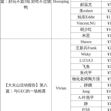
篇：好玩不如1组 好吃不过烧
Hoooping
郝温尤
¥
鸭
朱robert
¥
灿东Eddie
¥1
Vincent.NG
¥
胡少红
¥1
米思
¥
Shawn
¥
王新兵Frank
¥
Wisky
¥
L115A3
¥
飞鱼
¥
朱代平
¥
物化老师陶方强
¥
【大夫山活动报告】第八
。靜嫻
¥
Vivian
篇：与GEC的一场相遇
Jung
¥1
A.叶燕平
¥
静
¥
打结
¥