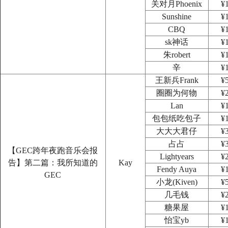
关对月Phoenix
¥
Sunshine
¥
CBQ
¥
sk神话
¥
朱robert
¥
辛
¥
王新兵Frank
¥
圈圈为何物
¥
Lan
¥
包包纸吃包子
¥
大大大君仔
¥
占占
¥
【GEC跨年夜跑音乐会报
Lightyears
¥
告】第二篇：我所知道的
Kay
Fendy Auya
¥
GEC
小龙(Kiven)
¥
几毛钱
¥
糖果屋
¥
怡宝yb
¥