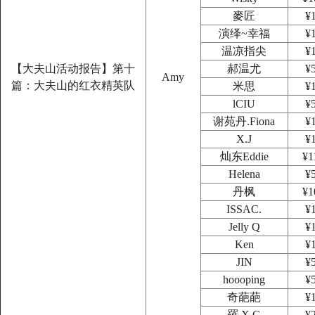
麥匠
¥
演绎~幸福
¥
温凉指尖
¥
【大夫山活动报告】第十
郝温尤
¥
Amy
篇：大夫山的红衣精英队
米思
¥
lCIU
¥
谢苑丹.Fiona
¥
X.J
¥
灿东Eddie
¥1
Helena
¥
丹枫
¥1
ISSAC.
¥
Jelly Q
¥
Ken
¥
JIN
¥
hoooping
¥
奇葩葩
¥
羅.X.G
¥