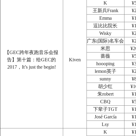
K
¥
王新兵Frank
¥
Emma
¥
逗比比院长
¥
Wisky
¥
广东(国际)名车会
¥
米思
¥2
【GEC跨年夜跑音乐会报
蔷薇
¥
告】第十篇：给GEC的
Kiven
hoooping
¥
2017，It’s just the begin!
lemon英子
¥
sunny
¥
胡少红
¥1
朱robert
¥
CBQ
¥
下辈子TGT
¥
José García
¥
Lsy
¥
K
¥