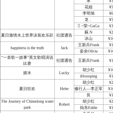
承
¥1
花姐
¥5
李明旭
¥6
龙．
¥5
 ~荣~GaGa
¥3
蘇.N
¥2
夏日激情水上世界泳装欢乐趴
社团通告
冰山
¥1
王新兵Frank
¥1
happiness is the truth
Jack
姿余Olivia
¥1
“一首歌一故事”英文歌唱演说
社团通告
王新兵Frank
¥1
比赛
胡少红
¥1
嬉水
Lucky
iHoooping
¥1
胡少红
¥2
夏日狂欢
Hebe
修行人—李正军
¥1
良
¥1
The Journey of Chimelong water
胡少红
¥2
Robert
park
灿东Eddie
¥1