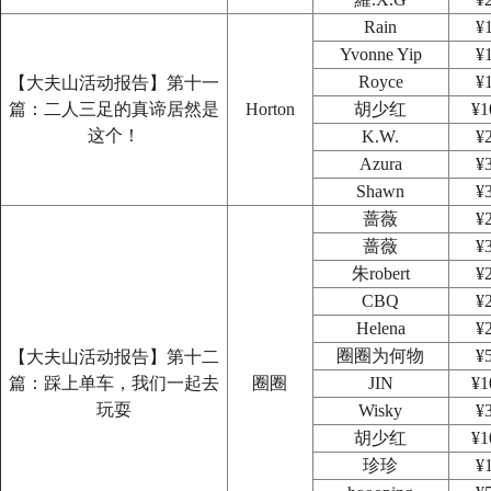
Rain
¥
Yvonne Yip
¥
Royce
¥
【大夫山活动报告】第十一
篇：二人三足的真谛居然是
Horton
胡少红
¥1
这个！
K.W.
¥
Azura
¥
Shawn
¥
蔷薇
¥
蔷薇
¥
朱robert
¥
CBQ
¥
Helena
¥
圈圈为何物
¥
【大夫山活动报告】第十二
篇：踩上单车，我们一起去
圈圈
JIN
¥1
玩耍
Wisky
¥
胡少红
¥1
珍珍
¥