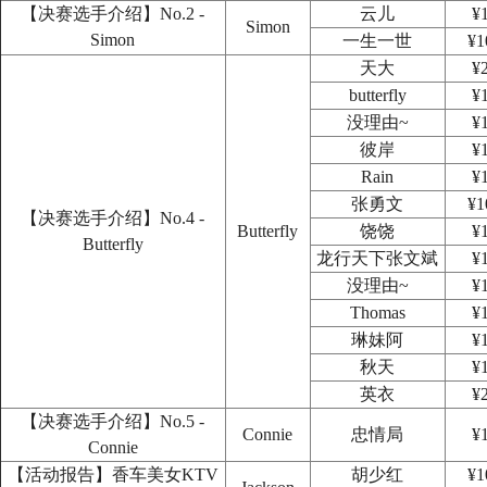
【决赛选手介绍】No.2 -
云儿
¥
Simon
Simon
一生一世
¥1
天大
¥
butterfly
¥
没理由~
¥
彼岸
¥
Rain
¥
张勇文
¥1
【决赛选手介绍】No.4 -
Butterfly
饶饶
¥
Butterfly
龙行天下张文斌
¥
没理由~
¥
Thomas
¥
琳妹阿
¥
秋天
¥
英衣
¥
【决赛选手介绍】No.5 -
Connie
忠情局
¥
Connie
【活动报告】香车美女KTV
胡少红
¥1