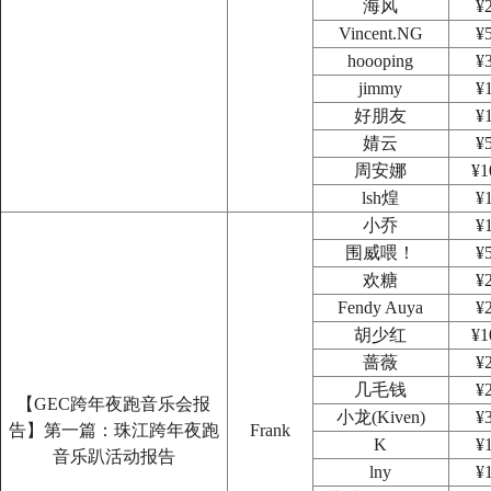
海风
¥
Vincent.NG
¥
hoooping
¥
jimmy
¥
好朋友
¥
婧云
¥
周安娜
¥1
lsh煌
¥
小乔
¥
围威喂！
¥
欢糖
¥
Fendy Auya
¥
胡少红
¥1
蔷薇
¥
几毛钱
¥
【GEC跨年夜跑音乐会报
小龙(Kiven)
¥
告】第一篇：珠江跨年夜跑
Frank
K
¥
音乐趴活动报告
lny
¥