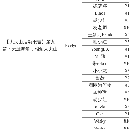
练梦婷
¥
Linda
¥
胡少红
¥
杨老师
¥1
王新兵Frank
¥
【大夫山活动报告】第九
胡少红
¥
Evelyn
篇：天涯海角，相聚大夫山
YoungLX
¥
Mr.陳
¥
朱robert
¥1
小小龙
¥
蔷薇
¥
圈圈为何物
¥
sk神话
¥
胡少红
¥1
olivia
¥
Cici
¥
Wisky
¥1
Wisky
¥1