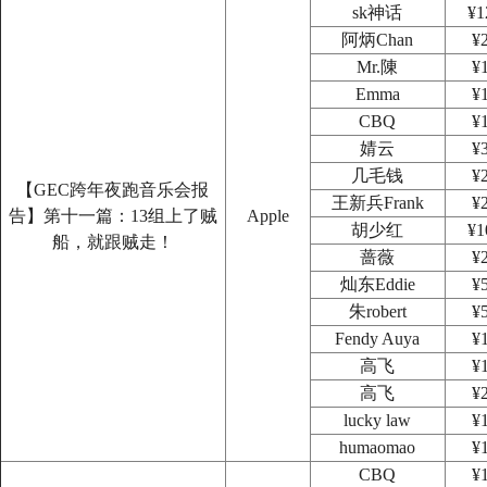
sk神话
¥1
阿炳Chan
¥
Mr.陳
¥
Emma
¥
CBQ
¥
婧云
¥
几毛钱
¥
【GEC跨年夜跑音乐会报
王新兵Frank
¥
告】第十一篇：13组上了贼
Apple
胡少红
¥1
船，就跟贼走！
蔷薇
¥
灿东Eddie
¥
朱robert
¥
Fendy Auya
¥
高飞
¥
高飞
¥
lucky law
¥
humaomao
¥
CBQ
¥