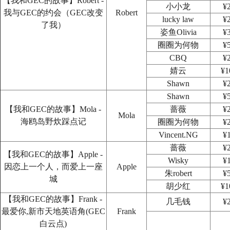
【我和GEC的故事】Robert -
小小龙
¥
我与GEC的约会（GEC改变
Robert
lucky law
¥
了我）
姿鱼Olivia
¥
圈圈为何物
¥
CBQ
¥
婧云
¥1
Shawn
¥
Shawn
¥
【我和GEC的故事】Mola -
蔷薇
¥
Mola
海鸥岛野炊踩点记
圈圈为何物
¥
Vincent.NG
¥
蔷薇
¥
【我和GEC的故事】Apple -
Wisky
¥
因恋上一个人，而爱上一座
Apple
朱robert
¥
城
胡少红
¥1
【我和GEC的故事】Frank -
几毛钱
¥
最爱你,新市天地英语角(GEC
Frank
白云点)