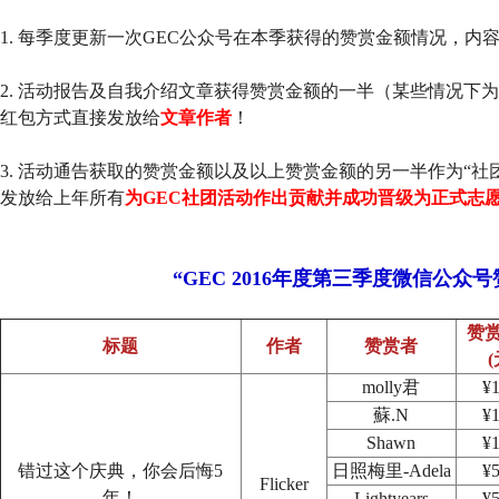
1. 每季度更新一次GEC公众号在本季获得的赞赏金额情况，内
2. 活动报告及自我介绍文章获得赞赏金额的一半（某些情况下
红包方式直接发放给
文章作者
！
3. 活动通告获取的赞赏金额以及以上赞赏金额的另一半作为“
发放给上年所有
为GEC社团活动作出贡献并成功晋级为正式志
“GEC 2016年度第三季度微信公众
赞
标题
作者
赞赏者
(
molly君
¥1
蘇.N
¥1
Shawn
¥1
错过这个庆典，你会后悔5
日照梅里-Adela
¥5
Flicker
年！
Lightyears
¥5