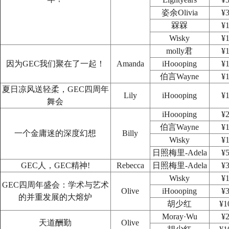
姿余Olivia
¥3
槑槑
¥1
Wisky
¥1
molly君
¥1
因为GEC我们聚在了一起！
Amanda
iHoooping
¥1
伯言Wayne
¥1
夏日凉风送轻柔，GEC四周年
Lily
iHoooping
¥1
舞会
iHoooping
¥2
伯言Wayne
¥1
一个金庸迷的深度幻想
Billy
Wisky
¥1
日照梅里-Adela
¥5
GEC人，GEC精神!
Rebecca
日照梅里-Adela
¥3
Wisky
¥1
GEC四周年盛会：学术与艺术
Olive
iHoooping
¥3
的并重发展的大熔炉
胡少红
¥1
Moray·Wu
¥2
天道酬勤
Olive