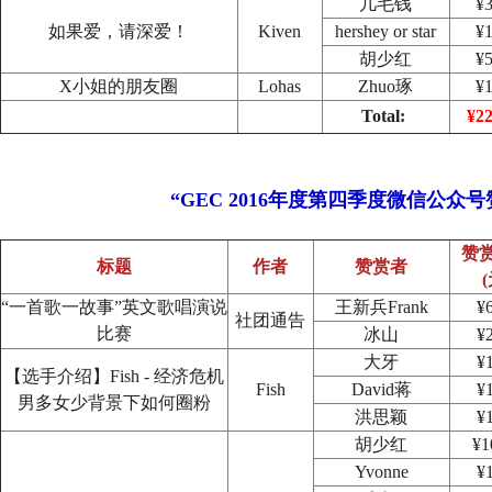
几毛钱
¥3
如果爱，请深爱！
Kiven
hershey or star
¥1
胡少红
¥5
X小姐的朋友圈
Lohas
Zhuo琢
¥1
Total:
¥22
“GEC 2016年度第四季度微信公众
赞
标题
作者
赞赏者
(
“一首歌一故事”英文歌唱演说
王新兵Frank
¥
社团通告
比赛
冰山
¥
大牙
¥
【选手介绍】Fish - 经济危机
Fish
David蒋
¥
男多女少背景下如何圈粉
洪思颖
¥
胡少红
¥1
Yvonne
¥