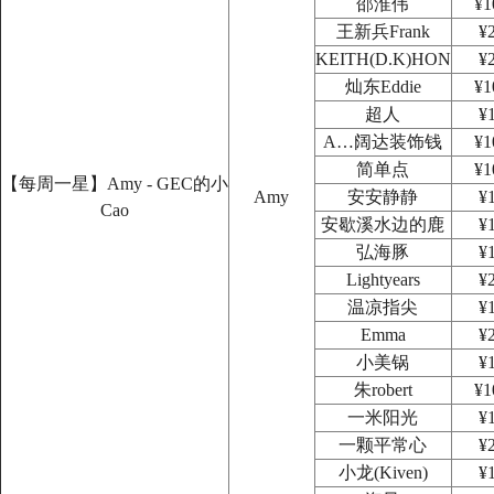
邵淮伟
¥1
王新兵Frank
¥
KEITH(D.K)HON
¥
灿东Eddie
¥1
超人
¥
A…阔达装饰钱
¥1
简单点
¥1
【每周一星】Amy - GEC的小
Amy
安安静静
¥
Cao
安歇溪水边的鹿
¥
弘海豚
¥
Lightyears
¥
温凉指尖
¥
Emma
¥
小美锅
¥
朱robert
¥1
一米阳光
¥
一颗平常心
¥
小龙(Kiven)
¥