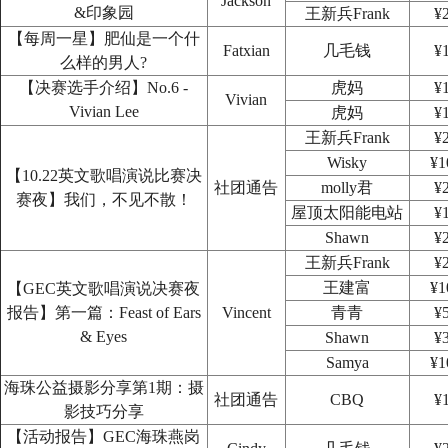
Jackson
&印象园
王新兵Frank
¥
【每周一星】肥仙是一个什
Fatxian
几毛钱
¥
么样的男人?
【决赛选手介绍】No.6 -
虎妈
¥
Vivian
Vivian Lee
虎妈
¥
王新兵Frank
¥
Wisky
¥1
【10.22英文歌唱演说比赛决
社团通告
molly君
¥
赛夜】我们，不见不散！
屋顶太阳能电站
¥
Shawn
¥
王新兵Frank
¥
王建富
¥1
【GEC英文歌唱演说决赛夜
报告】第一篇：Feast of Ears
Vincent
青青
¥
& Eyes
Shawn
¥
Samya
¥1
海珠公益摄影分享第1期：摄
社团通告
CBQ
¥
影技巧分享
【活动报告】GEC海珠燕岗