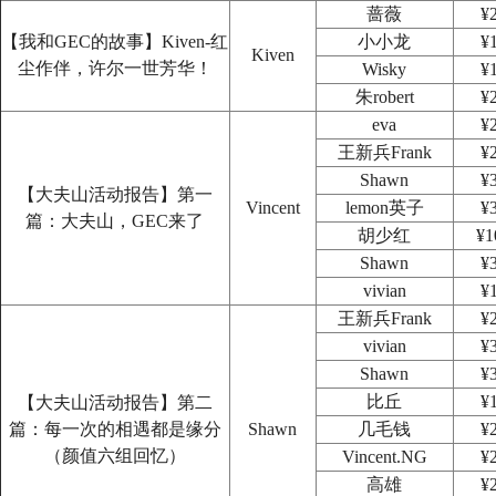
蔷薇
¥
【我和GEC的故事】Kiven-红
小小龙
¥
Kiven
尘作伴，许尔一世芳华！
Wisky
¥
朱robert
¥
eva
¥
王新兵Frank
¥
Shawn
¥
【大夫山活动报告】第一
Vincent
lemon英子
¥
篇：大夫山，GEC来了
胡少红
¥1
Shawn
¥
vivian
¥
王新兵Frank
¥
vivian
¥
Shawn
¥
比丘
¥
【大夫山活动报告】第二
篇：每一次的相遇都是缘分
Shawn
几毛钱
¥
（颜值六组回忆）
Vincent.NG
¥
高雄
¥