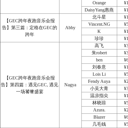
Orange
¥
DaisyYang惠燕
¥
北斗星
¥
【GEC跨年夜跑音乐会报
Vincent.NG
¥
告】第三篇：定格在GEC的
Abby
K
¥
跨年
珍珍
¥
高飞
¥
朱robert
¥
ben
¥
刘春意
¥
Lois Li
¥
【GEC跨年夜跑音乐会报
Fendy Auya
¥
告】第四篇：遇见GEC, 遇见
Nagya
小吴大青
¥
一场饕餮盛宴
温凉指尖
¥
林晓琼
¥
Azura.
¥
Blazer
¥
几毛钱
¥