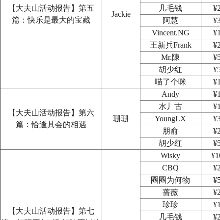
【大夫山活动报告】第五
几毛钱
¥
Jackie
篇：快乐是最大的宝藏
阿慧
¥
Vincent.NG
¥
王新兵Frank
¥
Mr.陳
¥
胡少红
¥
喵了个咪
¥
Andy
¥
水丿古
¥
【大夫山活动报告】第六
珊珊
YoungLX
¥
篇：恰逢其会的相遇
朋俞
¥
胡少红
¥
Wisky
¥1
CBQ
¥
圈圈为何物
¥
蔷薇
¥
珍珍
¥
【大夫山活动报告】第七
几毛钱
¥