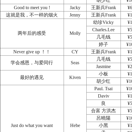
胡少红
¥1
Good to meet you !
Jacky
王新兵Frank
¥6
这就是我，不一样的烟火
Jenny
王新兵Frank
¥1
幼珍Vicky
¥1
Charles.Lee
¥5
两年后的感受
Molly
几毛钱
¥5
婷子
¥1
Never give up ！！
CY
王新兵Frank
¥1
几毛钱
¥5
学会感恩，与爱同行
Seas
Jasmine
¥2
小板
¥1
最好的遇见
Kiven
胡少红
¥1
Paul. Tsai
¥1
Daviv
¥1
良
¥5
合富 方洪杰
¥5
呂曉陽
¥1
Just do what you want
Hebe
小黑
¥1