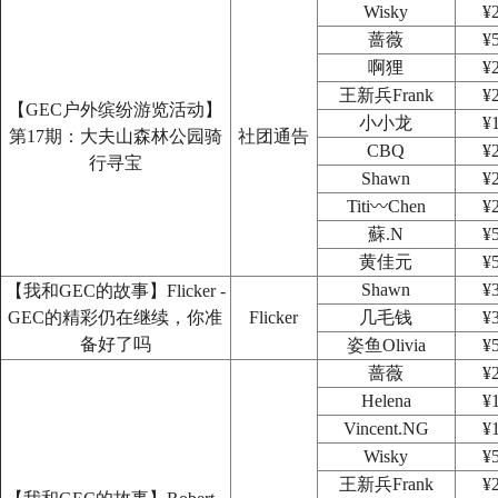
Wisky
¥
蔷薇
¥
啊狸
¥
王新兵Frank
¥
【GEC户外缤纷游览活动】
小小龙
¥
第17期：大夫山森林公园骑
社团通告
CBQ
¥
行寻宝
Shawn
¥
Titi〰Chen
¥
蘇.N
¥
黄佳元
¥
Shawn
¥
【我和GEC的故事】Flicker -
GEC的精彩仍在继续，你准
Flicker
几毛钱
¥
备好了吗
姿鱼Olivia
¥
蔷薇
¥
Helena
¥
Vincent.NG
¥
Wisky
¥
王新兵Frank
¥