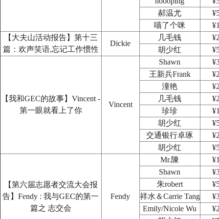
hoooping
¥
郝温尤
¥
喵了个咪
¥
【大夫山活动报告】第十三
几毛钱
¥
Dickie
篇：欢声笑语,忘记工作惯性
胡少红
¥
Shawn
¥
王新兵Frank
¥
潼艳
¥
【我和GEC的故事】Vincent -
几毛钱
¥
Vincent
第一眼就看上了你
珍珍
¥
胡少红
¥
交通银行卓琢
¥
胡少红
¥
Mr.陳
¥
Shawn
¥
朱robert
¥
【第六届志愿者交流大会报
告】Fendy : 我与GEC的第一
Fendy
祥水＆Carrie Tang
¥
篇之 志交会
Emily/Nicole Wu
¥