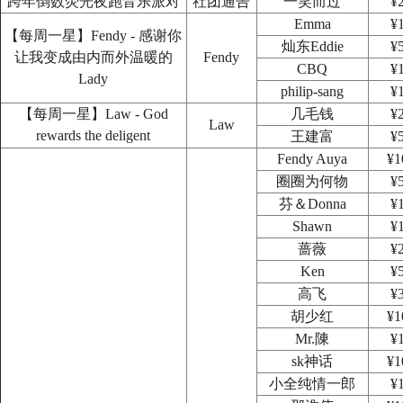
跨年倒数荧光夜跑音乐派对
社团通告
一笑而过
¥
Emma
¥
【每周一星】Fendy - 感谢你
灿东Eddie
¥
让我变成由内而外温暖的
Fendy
CBQ
¥
Lady
philip-sang
¥
【每周一星】Law - God
几毛钱
¥
Law
rewards the deligent
王建富
¥
Fendy Auya
¥1
圈圈为何物
¥
芬＆Donna
¥
Shawn
¥
蔷薇
¥
Ken
¥
高飞
¥
胡少红
¥1
Mr.陳
¥
sk神话
¥1
小全纯情一郎
¥