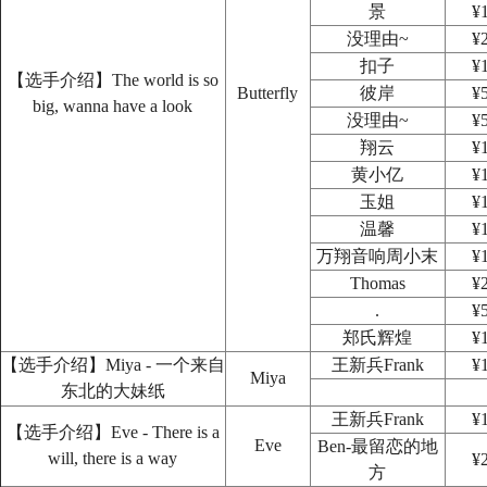
景
¥
没理由~
¥
扣子
¥
【选手介绍】The world is so
Butterfly
彼岸
¥
big, wanna have a look
没理由~
¥
翔云
¥
黄小亿
¥
玉姐
¥
温馨
¥
万翔音响周小末
¥
Thomas
¥
.
¥
郑氏辉煌
¥
【选手介绍】Miya - 一个来自
王新兵Frank
¥
Miya
东北的大妹纸
王新兵Frank
¥
【选手介绍】Eve - There is a
Eve
Ben-最留恋的地
will, there is a way
¥
方