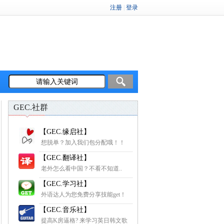
GEC.社群
【GEC.缘启社】
想脱单？加入我们包分配哦！！
【GEC.翻译社】
老外怎么看中国？不看不知道..
【GEC.学习社】
外语达人为您免费分享技能get！
【GEC.音乐社】
提高K房逼格? 来学习英日韩文歌