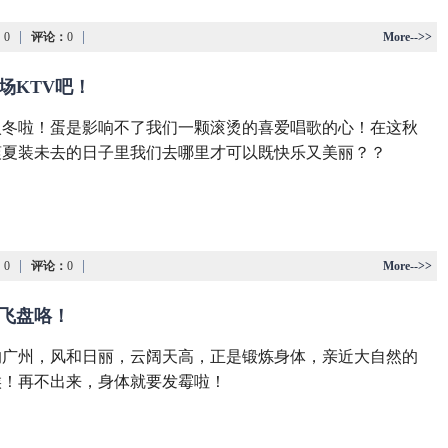
|
|
：
0
评论：
0
More-->>
们来场KTV吧！
入冬啦！蛋是影响不了我们一颗滚烫的喜爱唱歌的心！在这秋
爽夏装未去的日子里我们去哪里才可以既快乐又美丽？？
|
|
：
0
评论：
0
More-->>
餐玩飞盘咯！
的广州，风和日丽，云阔天高，正是锻炼身体，亲近大自然的
候！再不出来，身体就要发霉啦！