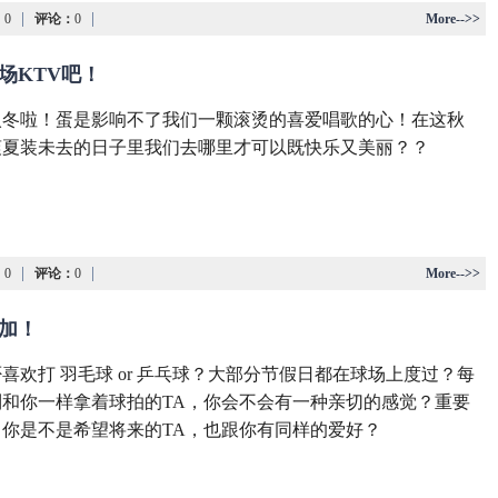
|
|
：
0
评论：
0
More-->>
们来场KTV吧！
入冬啦！蛋是影响不了我们一颗滚烫的喜爱唱歌的心！在这秋
爽夏装未去的日子里我们去哪里才可以既快乐又美丽？？
|
|
：
0
评论：
0
More-->>
参加！
喜欢打 羽毛球 or 乒乓球？大部分节假日都在球场上度过？每
到和你一样拿着球拍的TA，你会不会有一种亲切的感觉？重要
，你是不是希望将来的TA，也跟你有同样的爱好？