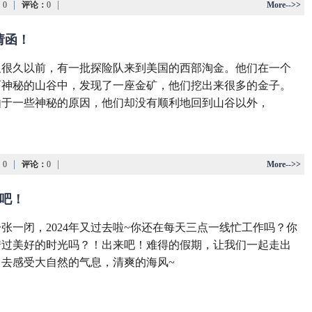
|
|
：
0
评论：
0
More-->>
邀请函！
久很久以前，有一批探险队来到美国的西部淘金。他们在一个
而神秘的山谷中，发现了一座金矿，他们挖出来很多的金子。
由于一些神秘的原因，他们却没有顺利地回到山谷以外，
|
|
：
0
评论：
0
More-->>
炊吧！
张一闭，2024年又过去啦~你还在每天三点一线忙工作吗？你
错过美好的时光吗？！出来吧！难得的假期，让我们一起走出
，去感受大自然的气息，清爽的海风~