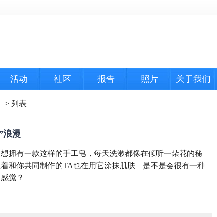
活动
社区
报告
照片
关于我们
会
> 列表
皂”浪漫
不想拥有一款这样的手工皂，每天洗漱都像在倾听一朵花的秘
想着和你共同制作的TA也在用它涂抹肌肤，是不是会很有一种
的感觉？