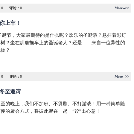
|
|
：
0
评论：
0
More-->>
对等你上车！
 圣诞节，大家最期待的是什么呢？欢乐的圣诞趴？悬挂着彩灯
诞树？坐在驯鹿拖车上的圣诞老人？还是……来自一位异性的
礼物？
|
|
：
0
评论：
0
More-->>
圆的冬至邀请
冬至的晚上，我们不加班、不煲剧、不打游戏！用一种简单随
便的聚会方式，将彼此聚在一起，“饺”出心意！