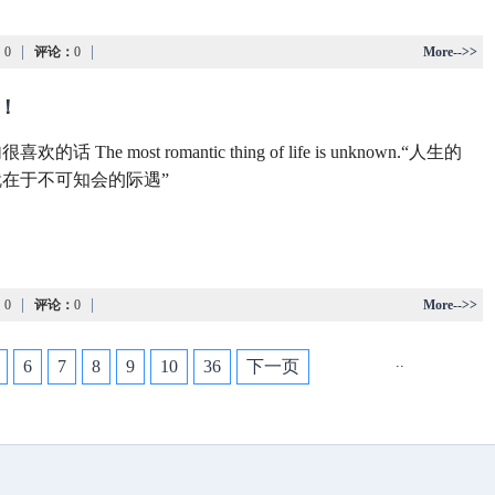
|
|
：
0
评论：
0
More-->>
啦！
欢的话 The most romantic thing of life is unknown.“人生的
在于不可知会的际遇”
|
|
：
0
评论：
0
More-->>
..
6
7
8
9
10
36
下一页