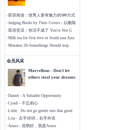
双语阅读：使男人更有魅力的9种方式
Judging Books by Their Covers - 以貌取
人
双语笑话：你活不成了 You're Not G
Milk tea for first love in South east Asia
Mistakes 20-Somethings Should stop
Making Now
会员风采
Marvellous - Don't let
others steal your dreams
Daniel - A Valuable Opportunity
Cyndi - 不忘初心
Little : Do not go gentle into that good
night
Lisa - 左手诗词，右手外语
Azura - 泥萌好，我是Azura