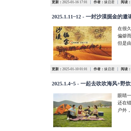
|
|
更新：
2025-01-16 17:01
作者：
缘启君
阅读
2025.1.11~12 - 一封沙漠掘金的
在很
偏僻
但是
|
|
更新：
2025-01-10 01:01
作者：
缘启君
阅读
2025.1.4~5 - 一起去吹吹海风+野
眼睛一
还在
户外